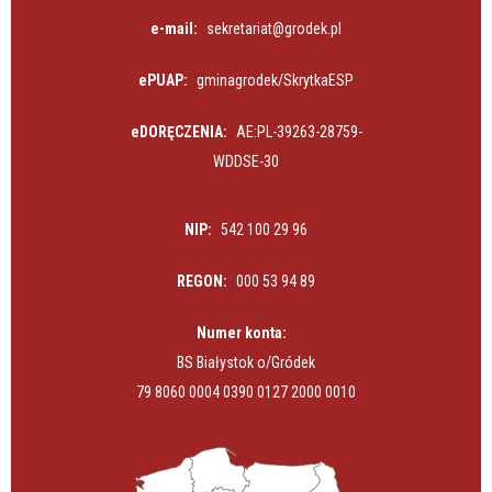
e-mail:
sekretariat@grodek.pl
ePUAP:
gminagrodek/SkrytkaESP
eDORĘCZENIA:
AE:PL-39263-28759-
WDDSE-30
NIP:
542 100 29 96
REGON:
000 53 94 89
Numer konta:
BS Białystok o/Gródek
79 8060 0004 0390 0127 2000 0010