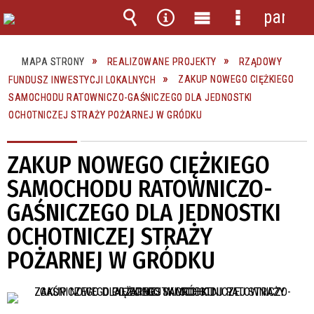
panel
Wyszukiwarka
Narzędzia
Menu
Menu
główne
szczegółow
MAPA STRONY
REALIZOWANE PROJEKTY
RZĄDOWY
FUNDUSZ INWESTYCJI LOKALNYCH
ZAKUP NOWEGO CIĘŻKIEGO
SAMOCHODU RATOWNICZO-GAŚNICZEGO DLA JEDNOSTKI
OCHOTNICZEJ STRAŻY POŻARNEJ W GRÓDKU
ZAKUP NOWEGO CIĘŻKIEGO
SAMOCHODU RATOWNICZO-
GAŚNICZEGO DLA JEDNOSTKI
OCHOTNICZEJ STRAŻY
POŻARNEJ W GRÓDKU