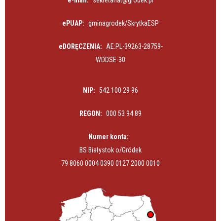
e-mail:
sekretariat@grodek.pl
ePUAP:
gminagrodek/SkrytkaESP
eDORĘCZENIA:
AE:PL-39263-28759-
WDDSE-30
NIP:
542 100 29 96
REGON:
000 53 94 89
Numer konta:
BS Białystok o/Gródek
79 8060 0004 0390 0127 2000 0010