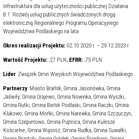
Infrastruktura dla usług użyteczności publicznej Działania
8.1. Rozwój usług publicznych świadczonych drogą
elektroniczną Regionalnego Programu Operacyjnego
Województwa Podlaskiego na lata
.
Okres realizacji Projektu:
02.10.2020 r. – 29.12.2023 r.
Wartość Projektu:
,27 PLN,
EFRR:
,75 PLN
Lider
: Związek Gmin Wiejskich Województwa Podlaskiego
Partnerzy
: Miasto Brańsk, Gmina Jasionówka, Gmina
Jaświły, Gmina Grajewo, Gmina Nowinka, Gmina Wyszki,
Gmina Rutki, Gmina Bielsk Podlaski, Gmina Raczki, Gmina
Klukowo, Gmina Mońki, Gmina Narewka, Gmina Szczuczyn,
Gmina Szepietowo, Gmina Piątnica, Gmina Kulesze
Kościelne, Gmina Wąsosz, Gmina Rudka, Gmina Suwałki,
Gmina Przytuły, Gmina Gródek, Gmina Śniadowo, Gmina