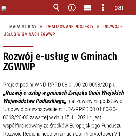
panel
Wyszukiwarka
Narzędzia
Menu
Menu
główne
szczegółow
MAPA STRONY
REALIZOWANE PROJEKTY
ROZWÓJ E-
USŁUG W GMINACH ZGWWP
Rozwój e-usług w Gminach
ZGWWP
Projekt pod nr WND-RPPD.08.01.00-20-0068/20 pn.
„
Rozwój e-usług w gminach Związku Gmin Wiejskich
Województwa Podlaskiego
„
realizowany na podstawie
Umowy o dofinansowanie nr UDA-RPPD.08.01.00-20-
0068/20-00 zawartej w dniu 15.11.2021 r. jest
współfinansowany ze środków Europejskiego Funduszu
Rozwoju Regionalnego w ramach Osi Priorytetowej VIII.