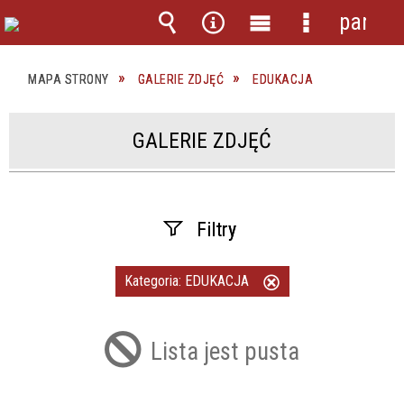
panel
Wyszukiwarka
Narzędzia
Menu
Menu
główne
szczegółow
MAPA STRONY
GALERIE ZDJĘĆ
EDUKACJA
GALERIE ZDJĘĆ
Filtry
Fraza
Kategoria:
EDUKACJA
Usuń
ten
filtr
Lista jest pusta
Kategoria