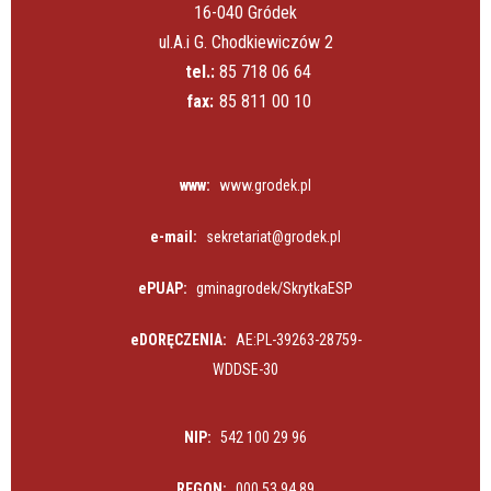
16-040 Gródek
ul.A.i G. Chodkiewiczów 2
tel.:
85 718 06 64
fax:
85 811 00 10
www:
www.grodek.pl
e-mail:
sekretariat@grodek.pl
ePUAP:
gminagrodek/SkrytkaESP
eDORĘCZENIA:
AE:PL-39263-28759-
WDDSE-30
NIP:
542 100 29 96
REGON:
000 53 94 89